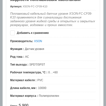
Артикул:
XSON-FC-CF09-K10
Поплавковый кабельный датчик уровня XSON-FC-CF09-
K10 применяется для сигнализации достижения
заданного уровня жидкой среды в открытых и закрытых
резервуарах, водоемах и прочих емкостях.
Добавить к сравнению
Производитель:
XSON
Функция :
Датчик уровня
Род тока :
AC
Тип выхода :
SPDT/SPST
Рабочая температура, °C :
0…+60
Материал кабеля :
PVC
Длина кабеля, мм :
10000
Материал корпуса :
Полипропилен
5 900
Цена: