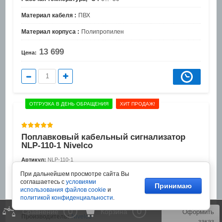
Материал кабеля :
ПВХ
Материал корпуса :
Полипропилен
13 699
Цена:
ОТГРУЗКА В ДЕНЬ ОБРАЩЕНИЯ
ХИТ ПРОДАЖ!
Поплавковый кабельный сигнализатор
NLP-110-1 Nivelco
Артикул:
NLP-110-1
При дальнейшем просмотре сайта Вы
Поплавковый кабельный датчик уровня NLP-110-1 для
соглашаетесь с
условиями
контроля и сигнализации предельного уровня жидкости.
Принимаю
использования файлов cookie
и
политикой конфиденциальности
.
Добавить к сравнению
0
0
Сравнение
Корзина
Оформить
Производитель:
Nivelco
заказ